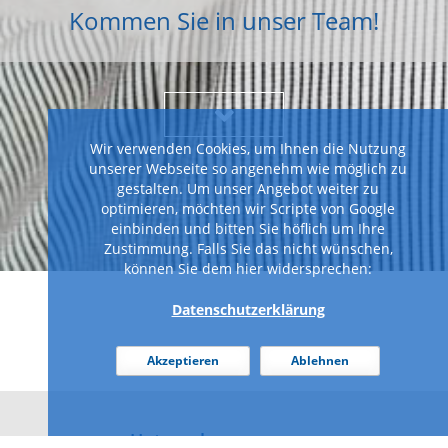
Kommen Sie in unser Team!
Wir verwenden Cookies, um Ihnen die Nutzung
unserer Webseite so angenehm wie möglich zu
gestalten. Um unser Angebot weiter zu
optimieren, möchten wir Scripte von Google
einbinden und bitten Sie höflich um Ihre
Zustimmung. Falls Sie das nicht wünschen,
können Sie dem hier widersprechen:
Datenschutzerklärung
Akzeptieren
Ablehnen
Unternehmensgruppe