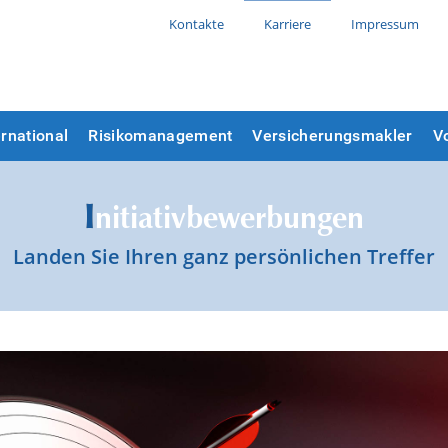
Kontakte
Karriere
Impressum
ernational
Risikomanagement
Versicherungsmakler
V
I
nitiativbewerbungen
Landen Sie Ihren ganz persönlichen Treffer