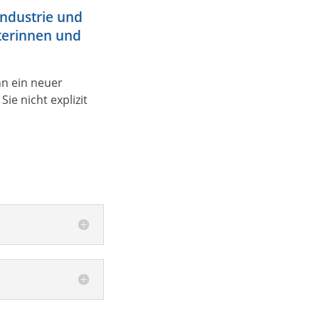
Industrie und
terinnen und
nn ein neuer
ie nicht explizit