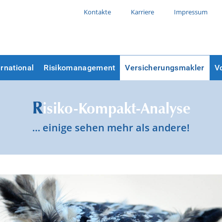
Kontakte
Karriere
Impressum
ernational
Risikomanagement
Versicherungsmakler
V
R
isiko-Kompakt-Analyse
… einige sehen mehr als andere!