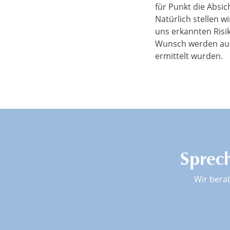
für Punkt die Absic
Natürlich stellen 
uns erkannten Risi
Wunsch werden auc
ermittelt wurden.
Sprech
Wir bera