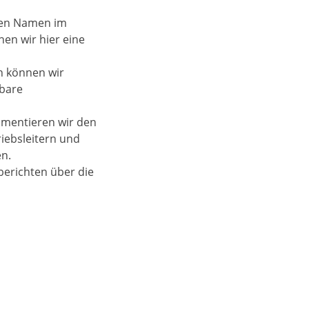
inen Namen im
en wir hier eine
n können wir
zbare
umentieren wir den
riebsleitern und
en.
berichten über die