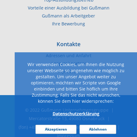
Top-Ausbildungsbetrieb
Vorteile einer Ausbildung bei Gußmann
Gußmann als Arbeitgeber
Ihre Bewerbung
Kontakte
Adressen und Anfahrt
Ansprechpartner
Wir verwenden Cookies, um Ihnen die Nutzung
unserer Webseite so angenehm wie möglich zu
Impressum
gestalten. Um unser Angebot weiter zu
optimieren, möchten wir Scripte von Google
einbinden und bitten Sie höflich um Ihre
Zustimmung. Falls Sie das nicht wünschen,
können Sie dem hier widersprechen:
© 2022 Gußmann Unternehmensgruppe
|
Datenschutzerklärung
Mercatorstraße 13, 49080 Osnabrück
|
(fon) +49 541 40 40-0
|
Datenschutzerklärung
|
Akzeptieren
Ablehnen
Impressum