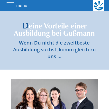
Skip
menu
to
content
D
eine Vorteile einer
Ausbildung bei Gußmann
Wenn Du nicht die zweitbeste
Ausbildung suchst, komm gleich zu
uns …